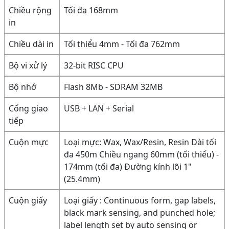
Chiều rộng
Tối đa 168mm
in
Chiều dài in
Tối thiểu 4mm - Tối đa 762mm
Bộ vi xử lý
32-bit RISC CPU
Bộ nhớ
Flash 8Mb - SDRAM 32MB
Cổng giao
USB + LAN + Serial
tiếp
Cuộn mực
Loại mực: Wax, Wax/Resin, Resin Dài tối
đa 450m Chiều ngang 60mm (tối thiểu) -
174mm (tối đa) Đường kính lõi 1"
(25.4mm)
Cuộn giấy
Loại giấy : Continuous form, gap labels,
black mark sensing, and punched hole;
label length set by auto sensing or