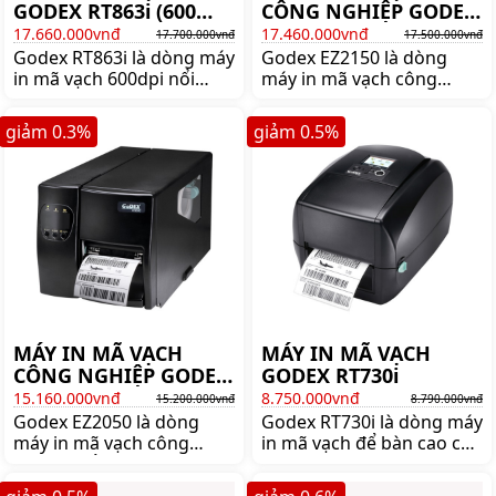
GODEX RT863i (600
CÔNG NGHIỆP GODEX
DPI)
EZ2150
17.660.000vnđ
17.460.000vnđ
17.700.000vnđ
17.500.000vnđ
Godex RT863i là dòng máy
Godex EZ2150 là dòng
in mã vạch 600dpi nổi
máy in mã vạch công
tiếng của thương hiệu
nghiệp bền bỉ ổn định
Godex. Mua máy in mã
nhất của GODEX. Mua
giảm
0.3
%
giảm
0.5
%
vạch Godex RT863i chính
máy in mã vạch công
hãng giá rẻ lên ngay
nghiệp Godex EZ2150
shoppos.vn.
chính hãng giá tốt lên
ngay shoppos.vn
MÁY IN MÃ VẠCH
MÁY IN MÃ VẠCH
CÔNG NGHIỆP GODEX
GODEX RT730i
EZ2050
15.160.000vnđ
8.750.000vnđ
15.200.000vnđ
8.790.000vnđ
Godex EZ2050 là dòng
Godex RT730i là dòng máy
máy in mã vạch công
in mã vạch để bàn cao cấp
nghiệp nổi tiếng thương
của Godex . Mua máy in
hiệu Godex. Mua máy in
mã vạch Godex RT730i