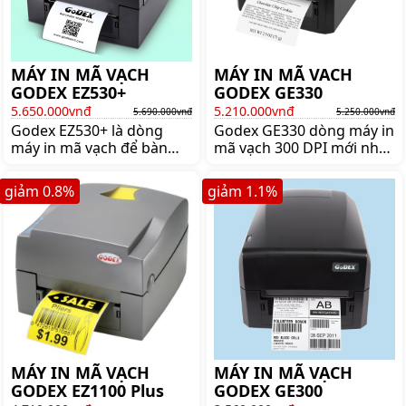
MÁY IN MÃ VẠCH
MÁY IN MÃ VACH
GODEX EZ530+
GODEX GE330
5.650.000vnđ
5.210.000vnđ
5.690.000vnđ
5.250.000vnđ
Godex EZ530+ là dòng
Godex GE330 dòng máy in
máy in mã vạch để bàn
mã vạch 300 DPI mới nhất
thế hệ mới của Godex,
của thương hiệu Godex.
được trang bị đầy đủ cổng
Mua máy in mã vạch
giảm
0.8
%
giảm
1.1
%
kết nối. Mua máy in mã
Godex GE330 chính hãng
vạch Godex EZ530+ chính
giá tốt nhất lên ngay
hãng lên ngay shoppos.vn
shoppos.vn
MÁY IN MÃ VẠCH
MÁY IN MÃ VẠCH
GODEX EZ1100 Plus
GODEX GE300