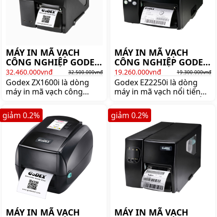
MÁY IN MÃ VẠCH
MÁY IN MÃ VẠCH
CÔNG NGHIỆP GODEX
CÔNG NGHIỆP GODEX
ZX1600i
EZ2250i
32.460.000vnđ
19.260.000vnđ
32.500.000vnđ
19.300.000vnđ
Godex ZX1600i là dòng
Godex EZ2250i là dòng
máy in mã vạch công
máy in mã vạch nổi tiếng
nghiệp 600 DPI tốt nhất
thương hiệu GODEX, nổi
thị trường của Godex.
bật với thiết kế thân thiện,
giảm
0.2
%
giảm
0.2
%
Mua máy in mã vạch công
dễ sử dụng và giá cả hợp
nghiệp godex ZX1600i
lý. Bảo hành 12 tháng.
chính hãng lên ngay
shopposvn
MÁY IN MÃ VẠCH
MÁY IN MÃ VẠCH