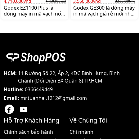
4.710.000vnđ
3.560.000vnđ
4.750.000vnđ
3.600.000vnđ
Godex EZ1100 Plus là
Godex GE300 là dòng máy
dòng máy in mã vạch nổi
in mã vạch giá rẻ mới nhất
tiếng thương hiệu GODEX,
của thương hiệu Godex.
nổi bật với thiết kế thân
Mua máy in mã vạch
thiện, dễ sử dụng và giá
Godex GE300 chính hãng
cả hợp lý. Bảo hành 12
giá tốt lên ngay
thán
shoppos.vn
HCM:
11 Đường Số 22, Ấp 2, KDC Bình Hưng, Bình
Chánh (Đối Diện BX Quận 8) TP.HCM
Hotline:
0366449449
Email:
mr.tuanhai.1212@gmail.com
Hỗ Trợ Khách Hàng
Về Chúng Tôi
Chính sách bảo hành
Chi nhánh