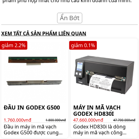
phẩm phù hợp nhất cho nhu cầu kinh doanh của mình.
Ẩn Bớt
XEM TẤT CẢ SẢN PHẨM LIÊN QUAN
giảm
2.2
%
giảm
0.1
%
ĐẦU IN GODEX G500
MÁY IN MÃ VẠCH
GODEX HD830I
1.760.000vnđ
47.660.000vnđ
1.800.000vnđ
47.700.000vnđ
Đầu in máy in mã vạch
Godex HD830i là dòng
Godex G500 được cung
máy in mã vạch công
cấp bởi shoppos.vn đảm
nghiệp khổ 8