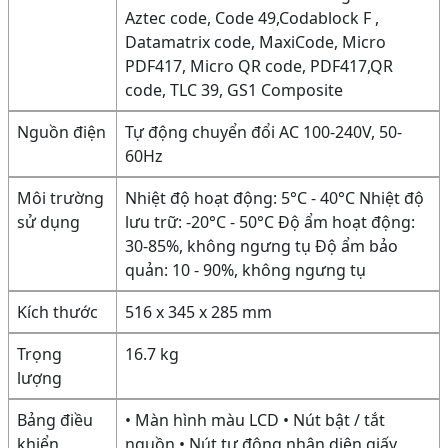
Aztec code, Code 49,Codablock F ,
Datamatrix code, MaxiCode, Micro
PDF417, Micro QR code, PDF417,QR
code, TLC 39, GS1 Composite
Nguồn điện
Tự động chuyển đổi AC 100-240V, 50-
60Hz
Môi trường
Nhiệt độ hoạt động: 5°C - 40°C Nhiệt độ
sử dụng
lưu trữ: -20°C - 50°C Độ ẩm hoạt động:
30-85%, không ngưng tụ Độ ẩm bảo
quản: 10 - 90%, không ngưng tụ
Kích thước
516 x 345 x 285 mm
Trọng
16.7 kg
lượng
Bảng điều
• Màn hình màu LCD • Nút bật / tắt
khiển
nguồn • Nút tự động nhận diện giấy