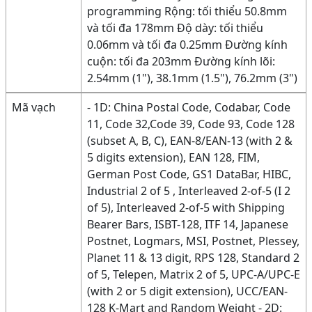
programming Rộng: tối thiểu 50.8mm
và tối đa 178mm Độ dày: tối thiểu
0.06mm và tối đa 0.25mm Đường kính
cuộn: tối đa 203mm Đường kính lõi:
2.54mm (1"), 38.1mm (1.5"), 76.2mm (3")
Mã vạch
- 1D: China Postal Code, Codabar, Code
11, Code 32,Code 39, Code 93, Code 128
(subset A, B, C), EAN-8/EAN-13 (with 2 &
5 digits extension), EAN 128, FIM,
German Post Code, GS1 DataBar, HIBC,
Industrial 2 of 5 , Interleaved 2-of-5 (I 2
of 5), Interleaved 2-of-5 with Shipping
Bearer Bars, ISBT-128, ITF 14, Japanese
Postnet, Logmars, MSI, Postnet, Plessey,
Planet 11 & 13 digit, RPS 128, Standard 2
of 5, Telepen, Matrix 2 of 5, UPC-A/UPC-E
(with 2 or 5 digit extension), UCC/EAN-
128 K-Mart and Random Weight - 2D: