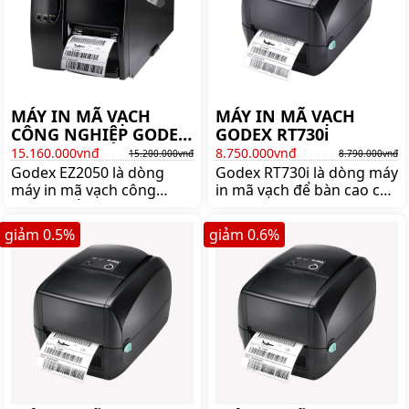
MÁY IN MÃ VẠCH
MÁY IN MÃ VẠCH
CÔNG NGHIỆP GODEX
GODEX RT730i
EZ2050
15.160.000vnđ
8.750.000vnđ
15.200.000vnđ
8.790.000vnđ
Godex EZ2050 là dòng
Godex RT730i là dòng máy
máy in mã vạch công
in mã vạch để bàn cao cấp
nghiệp nổi tiếng thương
của Godex . Mua máy in
hiệu Godex. Mua máy in
mã vạch Godex RT730i
giảm
0.5
%
giảm
0.6
%
tem nhãn công nghiệp
chính hãng giá tốt lên
godex EZ2050 chính hãng
ngay shoppos.vn
giá tốt lên ngay
shoppos.vn