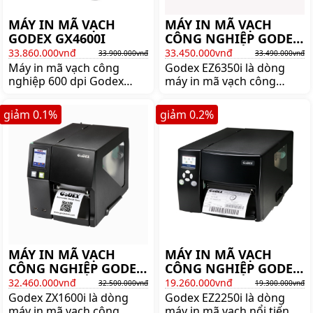
MÁY IN MÃ VẠCH
MÁY IN MÃ VẠCH
GODEX GX4600I
CÔNG NGHIỆP GODEX
EZ6350i
33.860.000vnđ
33.450.000vnđ
33.900.000vnđ
33.490.000vnđ
Máy in mã vạch công
Godex EZ6350i là dòng
nghiệp 600 dpi Godex
máy in mã vạch công
GX4600I chất lượng cực
nghiệp khổ 168mm
tốt giá cực rẻ, phù hợp với
300dpi bền bỉ đáng mua
giảm
0.1
%
giảm
0.2
%
mọi doanh nghiệp. Mua
nhất của Godex. Mua máy
máy in Godex GX4600I
in mã vạch Godex EZ6350i
chính hãng lên ngay
chính hãng lên ngay
shoppos.
shoppos.vn
MÁY IN MÃ VẠCH
MÁY IN MÃ VẠCH
CÔNG NGHIỆP GODEX
CÔNG NGHIỆP GODEX
ZX1600i
EZ2250i
32.460.000vnđ
19.260.000vnđ
32.500.000vnđ
19.300.000vnđ
Godex ZX1600i là dòng
Godex EZ2250i là dòng
máy in mã vạch công
máy in mã vạch nổi tiếng