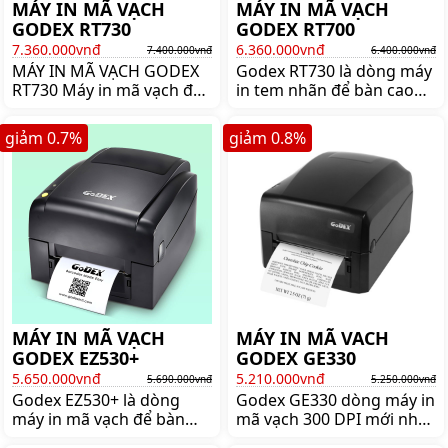
MÁY IN MÃ VẠCH
MÁY IN MÃ VẠCH
GODEX RT730
GODEX RT700
7.360.000vnđ
6.360.000vnđ
7.400.000vnđ
6.400.000vnđ
MÁY IN MÃ VẠCH GODEX
Godex RT730 là dòng máy
RT730 Máy in mã vạch để
in tem nhãn để bàn cao
bàn ...
cấp của Godex, nổi bật bởi
sự ổn định và hiệu năng
giảm
0.7
%
giảm
0.8
%
cao. Mua máy in mã vạch
Godex RT730 giá tốt lên
ngay shoppos.vn
MÁY IN MÃ VẠCH
MÁY IN MÃ VACH
GODEX EZ530+
GODEX GE330
5.650.000vnđ
5.210.000vnđ
5.690.000vnđ
5.250.000vnđ
Godex EZ530+ là dòng
Godex GE330 dòng máy in
máy in mã vạch để bàn
mã vạch 300 DPI mới nhất
thế hệ mới của Godex,
của thương hiệu Godex.