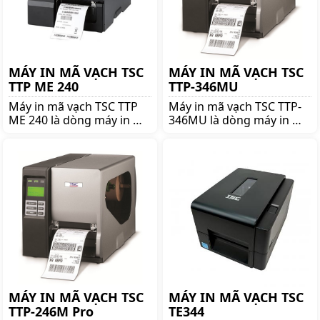
MÁY IN MÃ VẠCH TSC
MÁY IN MÃ VẠCH TSC
TTP ME 240
TTP-346MU
Máy in mã vạch TSC TTP
Máy in mã vạch TSC TTP-
ME 240 là dòng máy in mã
346MU là dòng máy in mã
vạch nổi tiếng thương
vạch nổi tiếng thương
hiệu TSC. Mua TSC TTP ME
hiệu TSC. Mua TSC TTP-
240 lên ngay shoppos.vn
346MU lên ngay
để nhận được nhiều ưu
shoppos.vn để nhận được
đãi và giá tốt!!
nhiều ưu đãi và giá tốt!!
MÁY IN MÃ VẠCH TSC
MÁY IN MÃ VẠCH TSC
TTP-246M Pro
TE344