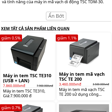
và tính năng của máy in mã vạch di động TSC TDM-30.
Ẩn Bớt
XEM TẤT CẢ SẢN PHẨM LIÊN QUAN
giảm
0.5
%
giảm
1.1
%
Máy in tem mã vạch
Máy in tem TSC TE310
TSC TE 200
(USB + LAN)
3.460.000vnđ
3.500.000vnđ
7.860.000vnđ
7.900.000vnđ
Máy in tem mã vạch TSC
Máy in tem TSC TE310,
TE 200 sử dụng công
Giá:7.900.000 đ
nghệ in truyền nhiệt hiện
đại, tiên tiến cho chất
giảm
0.7
%
lượng in tốt nhất. Ngoài