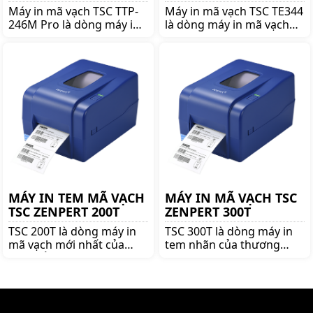
Máy in mã vạch TSC TTP-
Máy in mã vạch TSC TE344
246M Pro là dòng máy in
là dòng máy in mã vạch
mã vạch nổi tiếng thương
nổi tiếng thương hiệu
hiệu TSC. Mua TSC TTP-
TSC. Mua TSC TE344 lên
246M Pro lên ngay
ngay shoppos.vn để nhận
shoppos.vn để nhận được
được nhiều ưu đãi và giá
nhiều ưu đãi và giá tốt!!
tốt!!
MÁY IN TEM MÃ VẠCH
MÁY IN MÃ VẠCH TSC
TSC ZENPERT 200T
ZENPERT 300T
TSC 200T là dòng máy in
TSC 300T là dòng máy in
mã vạch mới nhất của
tem nhãn của thương
TSC, nổi bật bởi độ bền
hiệu TSC danh tiếng, với
cao, dễ sử dụng và cơ chế
độ phân giải cao 300 dpi
nhận diện giấy thông
cùng với đầu in bền bỉ,
mình. Bảo hành tất cả phụ
TSC 300T in ra những bản
kiện 12 tháng.
in đẹp, sắc nét.