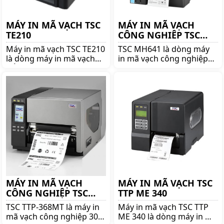
MÁY IN MÃ VẠCH TSC
MÁY IN MÃ VẠCH
TE210
CÔNG NGHIÊP TSC
MH641
Máy in mã vạch TSC TE210
TSC MH641 là dòng máy
là dòng máy in mã vạch
in mã vạch công nghiệp
nổi tiếng thương hiệu
600 DPI đáng mua nhất.
TSC. Mua TSC TE210 lên
Mua máy in ãm vạch công
ngay shoppos.vn để nhận
nghiệp TSC MH641 chính
được nhiều ưu đãi và giá
hãng giá tốt lên ngay
tốt!!
shoppos.vn
MÁY IN MÃ VẠCH
MÁY IN MÃ VẠCH TSC
CÔNG NGHIỆP TSC
TTP ME 340
TTP-368MT
TSC TTP-368MT là máy in
Máy in mã vạch TSC TTP
mã vạch công nghiệp 300
ME 340 là dòng máy in mã