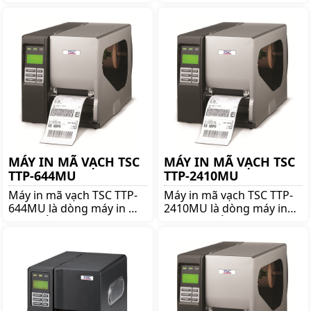
dpi khổ 6 inch của hãng
vạch nổi tiếng thương
TSC danh tiếng. Mua máy
hiệu TSC. Mua TSC TTP ME
in mã vạch TSC TTP-
340 lên ngay shoppos.vn
368MT chính hãng giá tốt
để nhận được nhiều ưu
lên ngay shoppos.vn
đãi và giá tốt!!
MÁY IN MÃ VẠCH TSC
MÁY IN MÃ VẠCH TSC
TTP-644MU
TTP-2410MU
Máy in mã vạch TSC TTP-
Máy in mã vạch TSC TTP-
644MU là dòng máy in mã
2410MU là dòng máy in
vạch nổi tiếng thương
mã vạch nổi tiếng thương
hiệu TSC. Mua TSC TTP-
hiệu TSC. Mua TSC TTP-
644MU lên ngay
2410MU lên ngay
shoppos.vn để nhận được
shoppos.vn để nhận được
nhiều ưu đãi và giá tốt!!
nhiều ưu đãi và giá tốt!!