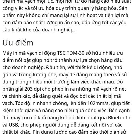
thể in mã vạch mọi lúc, mọi nơi, từ đó nâng cao hiệu suất
công việc và tối ưu hóa quy trình quản lý hàng hóa. Sản
phẩm này không chỉ mang lại sự linh hoạt và tiện lợi mà
còn đảm bảo chất lượng in ấn cao, đáp ứng tốt các yêu
cầu khắt khe của doanh nghiệp.
Ưu điểm
Máy in mã vạch di động TSC TDM-30 sở hữu nhiều ưu
điểm nổi bật giúp nó trở thành sự lựa chọn hàng đầu
cho doanh nghiệp. Đầu tiên, với thiết kế di động, nhỏ
gọn và trọng lượng nhẹ, máy dễ dàng mang theo và sử
dụng trong nhiều môi trường làm việc khác nhau. Độ
phân giải 203 dpi cho phép in ra những mã vạch rõ nét
và chính xác, dễ dàng quét và đọc bởi các thiết bị mã
vạch. Tốc độ in nhanh chóng, lên đến 102mm/s, giúp tiết
kiệm thời gian và nâng cao hiệu quả công việc. Bên cạnh
đó, máy còn có khả năng kết nối linh hoạt qua Bluetooth
và USB, cho phép người dùng dễ dàng kết nối với các
thiết bị khác. Pin dung lượng cao đảm bảo thời gian sử