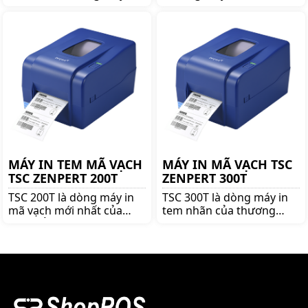
mã vạch nổi tiếng thương
nổi tiếng thương hiệu
hiệu TSC. Mua TSC TTP-
TSC. Mua TSC TE344 lên
246M Pro lên ngay
ngay shoppos.vn để nhận
shoppos.vn để nhận được
được nhiều ưu đãi và giá
nhiều ưu đãi và giá tốt!!
tốt!!
MÁY IN TEM MÃ VẠCH
MÁY IN MÃ VẠCH TSC
TSC ZENPERT 200T
ZENPERT 300T
TSC 200T là dòng máy in
TSC 300T là dòng máy in
mã vạch mới nhất của
tem nhãn của thương
TSC, nổi bật bởi độ bền
hiệu TSC danh tiếng, với
cao, dễ sử dụng và cơ chế
độ phân giải cao 300 dpi
nhận diện giấy thông
cùng với đầu in bền bỉ,
mình. Bảo hành tất cả phụ
TSC 300T in ra những bản
kiện 12 tháng.
in đẹp, sắc nét.