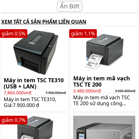
Ẩn Bớt
XEM TẤT CẢ SẢN PHẨM LIÊN QUAN
giảm
0.5
%
giảm
1.1
%
Máy in tem mã vạch
Máy in tem TSC TE310
TSC TE 200
(USB + LAN)
3.460.000vnđ
3.500.000vnđ
7.860.000vnđ
7.900.000vnđ
Máy in tem mã vạch TSC
Máy in tem TSC TE310,
TE 200 sử dụng công
Giá:7.900.000 đ
nghệ in truyền nhiệt hiện
đại, tiên tiến cho chất
giảm
0.7
%
lượng in tốt nhất. Ngoài
ra, máy in mã vạch mini TE
200 có thiết kế nhỏ gọn,
dễ dàng sử dụng cực tiện