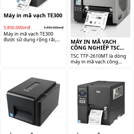
dụng, Giá:3.350.000 đ
Máy in mã vạch TE300
5.850.000vnđ
5.890.000vnđ
Máy in mã vạch TE300
được sử dụng rộng rãi,
MÁY IN MÃ VẠCH
trong nhiều công việc như
CÔNG NGHIỆP TSC
các siêu thị, các shop thời
TTP-2610MT
TSC TTP-2610MT là dòng
trang, nhà sách, siêu thị
máy in mã vạch công
mini, cửa hàng thực
nghiệp khổ 168mm nổi
phẩm, tiệm vàng, hiệu
tiếng của hãng TSC. Mua
thuốc, Giá:5.890.000 đ
máy in mã vạch công
nghiệp TSC TTP-2610MT
chính hãng lên ngay
shoppos.vn