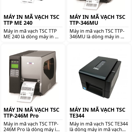
MÁY IN MÃ VẠCH TSC
MÁY IN MÃ VẠCH TSC
TTP ME 240
TTP-346MU
Máy in mã vạch TSC TTP
Máy in mã vạch TSC TTP-
ME 240 là dòng máy in mã
346MU là dòng máy in mã
vạch nổi tiếng thương
vạch nổi tiếng thương
hiệu TSC. Mua TSC TTP ME
hiệu TSC. Mua TSC TTP-
240 lên ngay shoppos.vn
346MU lên ngay
để nhận được nhiều ưu
shoppos.vn để nhận được
đãi và giá tốt!!
nhiều ưu đãi và giá tốt!!
MÁY IN MÃ VẠCH TSC
MÁY IN MÃ VẠCH TSC
TTP-246M Pro
TE344
Máy in mã vạch TSC TTP-
Máy in mã vạch TSC TE344
246M Pro là dòng máy in
là dòng máy in mã vạch