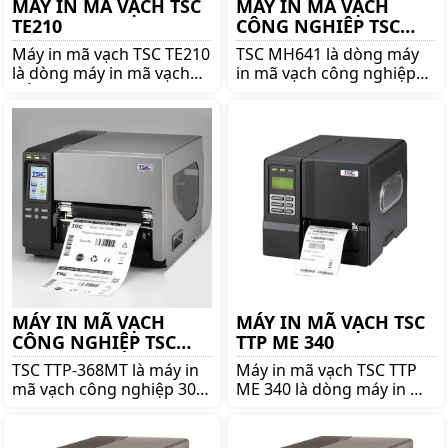
MÁY IN MÃ VẠCH TSC
MÁY IN MÃ VẠCH
TE210
CÔNG NGHIÊP TSC
MH641
Máy in mã vạch TSC TE210
TSC MH641 là dòng máy
là dòng máy in mã vạch
in mã vạch công nghiệp
nổi tiếng thương hiệu
600 DPI đáng mua nhất.
TSC. Mua TSC TE210 lên
Mua máy in ãm vạch công
ngay shoppos.vn để nhận
nghiệp TSC MH641 chính
được nhiều ưu đãi và giá
hãng giá tốt lên ngay
tốt!!
shoppos.vn
MÁY IN MÃ VẠCH
MÁY IN MÃ VẠCH TSC
CÔNG NGHIỆP TSC
TTP ME 340
TTP-368MT
TSC TTP-368MT là máy in
Máy in mã vạch TSC TTP
mã vạch công nghiệp 300
ME 340 là dòng máy in mã
dpi khổ 6 inch của hãng
vạch nổi tiếng thương
TSC danh tiếng. Mua máy
hiệu TSC. Mua TSC TTP ME
in mã vạch TSC TTP-
340 lên ngay shoppos.vn