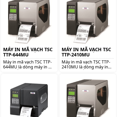
368MT chính hãng giá tốt
để nhận được nhiều ưu
lên ngay shoppos.vn
đãi và giá tốt!!
MÁY IN MÃ VẠCH TSC
MÁY IN MÃ VẠCH TSC
TTP-644MU
TTP-2410MU
Máy in mã vạch TSC TTP-
Máy in mã vạch TSC TTP-
644MU là dòng máy in mã
2410MU là dòng máy in
vạch nổi tiếng thương
mã vạch nổi tiếng thương
hiệu TSC. Mua TSC TTP-
hiệu TSC. Mua TSC TTP-
644MU lên ngay
2410MU lên ngay
shoppos.vn để nhận được
shoppos.vn để nhận được
nhiều ưu đãi và giá tốt!!
nhiều ưu đãi và giá tốt!!