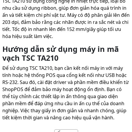
TSC TA210 sử dụng công nghệ in nhiệt trực tiếp, loại bỏ
nhu cầu sử dụng ribbon, giúp đơn giản hóa quá trình in
ấn và tiết kiệm chi phí vật tư. Máy có độ phân giải lên đến
203 dpi, đảm bảo rằng các nhãn được in ra sắc nét và chi
tiết. Tốc độ in nhanh lên đến 152 mm/giây giúp tối ưu
hóa hiệu suất làm việc.
Hướng dẫn sử dụng máy in mã
vạch TSC TA210
Để sử dụng TSC TA210, bạn cần kết nối máy in với máy
tính hoặc hệ thống POS qua cổng kết nối như USB hoặc
RS-232. Sau đó, cài đặt driver và phần mềm điều khiển từ
ShopPOS để đảm bảo máy hoạt động ổn định. Bạn có
thể tùy chỉnh các thiết lập in ấn thông qua giao diện
phần mềm để đáp ứng nhu cầu in ấn cụ thể của doanh
nghiệp. Việc thay giấy in đơn giản và nhanh chóng, giúp
tiết kiệm thời gian và nâng cao hiệu quả vận hành.