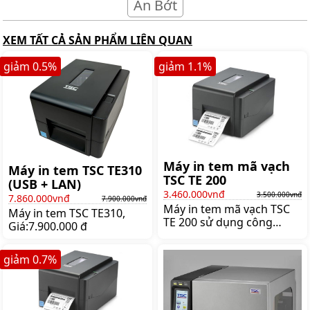
Ẩn Bớt
XEM TẤT CẢ SẢN PHẨM LIÊN QUAN
giảm
0.5
%
giảm
1.1
%
Máy in tem mã vạch
Máy in tem TSC TE310
TSC TE 200
(USB + LAN)
3.460.000vnđ
3.500.000vnđ
7.860.000vnđ
7.900.000vnđ
Máy in tem mã vạch TSC
Máy in tem TSC TE310,
TE 200 sử dụng công
Giá:7.900.000 đ
nghệ in truyền nhiệt hiện
đại, tiên tiến cho chất
giảm
0.7
%
lượng in tốt nhất. Ngoài
ra, máy in mã vạch mini TE
200 có thiết kế nhỏ gọn,
dễ dàng sử dụng cực tiện