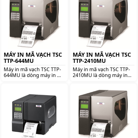
368MT chính hãng giá tốt
để nhận được nhiều ưu
lên ngay shoppos.vn
đãi và giá tốt!!
MÁY IN MÃ VẠCH TSC
MÁY IN MÃ VẠCH TSC
TTP-644MU
TTP-2410MU
Máy in mã vạch TSC TTP-
Máy in mã vạch TSC TTP-
644MU là dòng máy in mã
2410MU là dòng máy in
vạch nổi tiếng thương
mã vạch nổi tiếng thương
hiệu TSC. Mua TSC TTP-
hiệu TSC. Mua TSC TTP-
644MU lên ngay
2410MU lên ngay
shoppos.vn để nhận được
shoppos.vn để nhận được
nhiều ưu đãi và giá tốt!!
nhiều ưu đãi và giá tốt!!