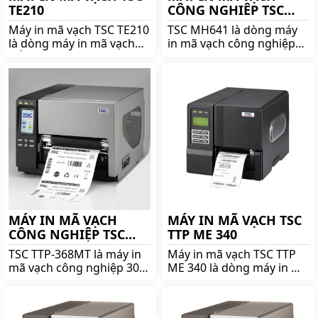
TE210
CÔNG NGHIÊP TSC
MH641
Máy in mã vạch TSC TE210
TSC MH641 là dòng máy
là dòng máy in mã vạch
in mã vạch công nghiệp
nổi tiếng thương hiệu
600 DPI đáng mua nhất.
TSC. Mua TSC TE210 lên
Mua máy in ãm vạch công
ngay shoppos.vn để nhận
nghiệp TSC MH641 chính
được nhiều ưu đãi và giá
hãng giá tốt lên ngay
tốt!!
shoppos.vn
MÁY IN MÃ VẠCH
MÁY IN MÃ VẠCH TSC
CÔNG NGHIỆP TSC
TTP ME 340
TTP-368MT
TSC TTP-368MT là máy in
Máy in mã vạch TSC TTP
mã vạch công nghiệp 300
ME 340 là dòng máy in mã
dpi khổ 6 inch của hãng
vạch nổi tiếng thương
TSC danh tiếng. Mua máy
hiệu TSC. Mua TSC TTP ME
in mã vạch TSC TTP-
340 lên ngay shoppos.vn