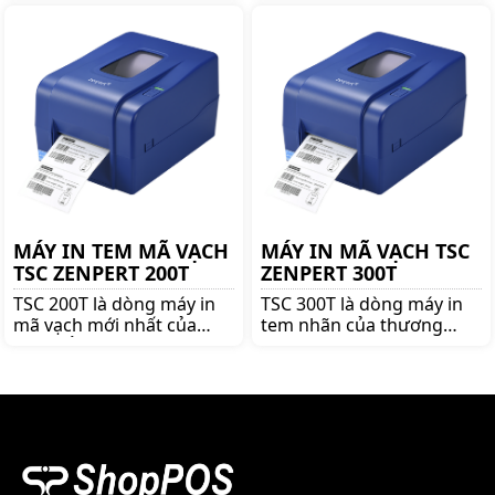
hiệu TSC. Mua TSC TTP-
TSC. Mua TSC TE344 lên
246M Pro lên ngay
ngay shoppos.vn để nhận
shoppos.vn để nhận được
được nhiều ưu đãi và giá
nhiều ưu đãi và giá tốt!!
tốt!!
MÁY IN TEM MÃ VẠCH
MÁY IN MÃ VẠCH TSC
TSC ZENPERT 200T
ZENPERT 300T
TSC 200T là dòng máy in
TSC 300T là dòng máy in
mã vạch mới nhất của
tem nhãn của thương
TSC, nổi bật bởi độ bền
hiệu TSC danh tiếng, với
cao, dễ sử dụng và cơ chế
độ phân giải cao 300 dpi
nhận diện giấy thông
cùng với đầu in bền bỉ,
mình. Bảo hành tất cả phụ
TSC 300T in ra những bản
kiện 12 tháng.
in đẹp, sắc nét.