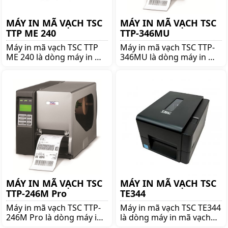
MÁY IN MÃ VẠCH TSC
MÁY IN MÃ VẠCH TSC
TTP ME 240
TTP-346MU
Máy in mã vạch TSC TTP
Máy in mã vạch TSC TTP-
ME 240 là dòng máy in mã
346MU là dòng máy in mã
vạch nổi tiếng thương
vạch nổi tiếng thương
hiệu TSC. Mua TSC TTP ME
hiệu TSC. Mua TSC TTP-
240 lên ngay shoppos.vn
346MU lên ngay
để nhận được nhiều ưu
shoppos.vn để nhận được
đãi và giá tốt!!
nhiều ưu đãi và giá tốt!!
MÁY IN MÃ VẠCH TSC
MÁY IN MÃ VẠCH TSC
TTP-246M Pro
TE344
Máy in mã vạch TSC TTP-
Máy in mã vạch TSC TE344
246M Pro là dòng máy in
là dòng máy in mã vạch
mã vạch nổi tiếng thương
nổi tiếng thương hiệu