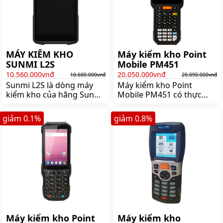
MÁY KIỂM KHO
Máy kiểm kho Point
SUNMI L2S
Mobile PM451
10.560.000vnđ
20.050.000vnđ
10.600.000vnđ
20.090.000vnđ
Sunmi L2S là dòng máy
Máy kiểm kho Point
kiểm kho của hãng Sunmi,
Mobile PM451 có thực
máy nổi bật với thiết kế
đáng mua hay không?
đẹp, cấu hình mạnh, thân
Quản lý kho luôn là một
giảm
0.1
%
giảm
0.8
%
thiện người dùng. Mua
trong những hoạt động
máy kiểm kho Sunmi L2S
quan trọng và nhận được
lên ngay shoppos.vn.
rất nhiều sự quan tâm của
các nhà quản lý chủ
doanh nghiệp Đặc biệt đối
với các công ty lớn lượng
hàng hóa lưu trữ trong
kho rất lớn và đa dạng
Cùng shoppos tìm hiểu
thông tin máy kiểm
Máy kiểm kho Point
Máy kiểm kho