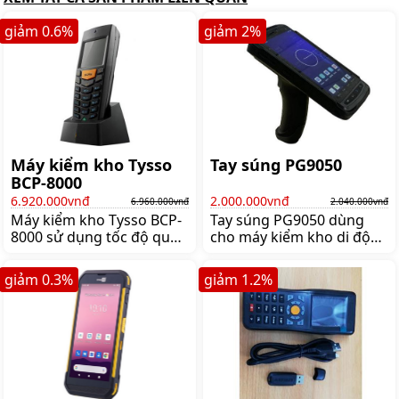
giảm
0.6
%
giảm
2
%
Máy kiểm kho Tysso
Tay súng PG9050
BCP-8000
6.920.000vnđ
2.000.000vnđ
6.960.000vnđ
2.040.000vnđ
Máy kiểm kho Tysso BCP-
Tay súng PG9050 dùng
8000 sử dụng tốc độ quét
cho máy kiểm kho di động
cực nhanh chỉ với 120
Teki Newland MT90 và
scan/giây. Máy thiết kế
Newland MT9055 giúp
giảm
0.3
%
giảm
1.2
%
nhỏ gọn, vừa vặn tay cầm
giảm mỏi tay khi quét liên
như một chiếc máy di
tục, Giá:2.040.000 đ
động, Giá:6.960.000 đ