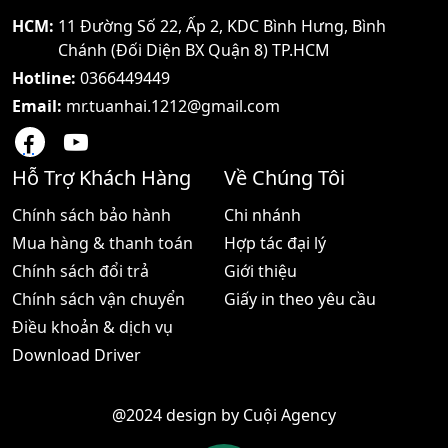
hàng MC32N0 có nhiều hệ
Thông số - Bộ vi xử lý 16
điều hành như Android
bit - Bộ nhớ chương trình
HCM:
11 Đường Số 22, Ấp 2, KDC Bình Hưng, Bình
Jelly hay Microsoft
2MB Flash - Bộ nhớ dữ
Chánh (Đối Diện BX Quận 8) TP.HCM
Embedded
liệu
Hotline:
0366449449
Email:
mr.tuanhai.1212@gmail.com
Hỗ Trợ Khách Hàng
Về Chúng Tôi
Chính sách bảo hành
Chi nhánh
Mua hàng & thanh toán
Hợp tác đại lý
Chính sách đổi trả
Giới thiệu
Chính sách vận chuyển
Giấy in theo yêu cầu
Điều khoản & dịch vụ
Download Driver
@2024 design by
Cuội Agency