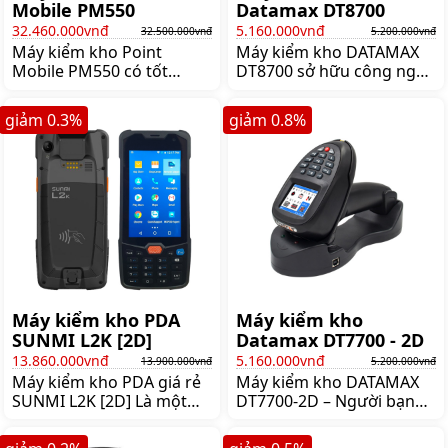
Mobile PM550
Datamax DT8700
32.460.000vnđ
5.160.000vnđ
32.500.000vnđ
5.200.000vnđ
Máy kiểm kho Point
Máy kiểm kho DATAMAX
Mobile PM550 có tốt
DT8700 sở hữu công nghệ
không? Ngày nay việc
không dây hiện đại nhất
quản lý hàng tồn kho của
đến từ nhà sản xuất
giảm
0.3
%
giảm
0.8
%
cửa hàng thường gặp
DATAMAX đó là công nghệ
nhiều thách thức dễ xảy
Bluetooth Wireless 2 4G
ra lỗi tốn nhiều thời gian
Với công nghệ này người
và nguồn lực làm tăng
dùng không cần phải lo
thêm vô số chi phí cho
lắng mỗi khi di chuyển ra
hoạt động của cửa hàng
xa máy chủ mà vẫn có thể
Tuy nhiên máy quét mã
quét thoải mái và chính
vạch quản lý kho có thể
xác Đặc
giúp chủ cửa hàng nhân
viên kho quản lý hàng hóa
Máy kiểm kho PDA
Máy kiểm kho
SUNMI L2K [2D]
Datamax DT7700 - 2D
13.860.000vnđ
5.160.000vnđ
13.900.000vnđ
5.200.000vnđ
Máy kiểm kho PDA giá rẻ
Máy kiểm kho DATAMAX
SUNMI L2K [2D] Là một
DT7700-2D – Người bạn
thiết bị chạy hệ điều hành
tại các kho hàng Máy
Android có trang bị máy
kiểm kho DATAMAX