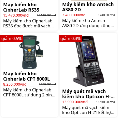
Máy kiểm kho Antech
Máy kiểm kho
AS80-2D
CipherLab RS35
3.400.000vnđ
15.470.000vnđ
3.440.000vnđ
15.510.000vnđ
Máy kiểm kho Antech
Máy kiểm kho CipherLab
AS80-2D ứng dụng công
RS35 đọc được mã vạch
nghệ hiện đại mang đến
1D, 2D sẽ cung cấp khả
sự chính xác và hiệu quả
năng kiểm soát hàng tồn
giảm
0.5
%
giảm
0.3
%
cao nhất, giúp kiểm kê
kho một cách nhanh
hàng hóa một cách khoa
chóng và chính xác,
học, chính xác,
Giá:15.510.000 đ
Giá:3.440.000 đ
Máy kiểm kho
Cipherlab CPT 8000L
8.250.000vnđ
8.290.000vnđ
Máy kiểm kho Cipherlab
Máy quét mã vạch
CPT 8000L sử dụng 2 pin
kiểm kho Opticon H-
AAA alkaline cho phép
21
13.900.000vnđ
13.940.000vnđ
máy làm việc liên tục trên
Máy quét mã vạch kiểm
100 giờ. Máy kiểm kho tự
kho Opticon H-21 kết hợp
động Cipherlab thiết kế
giữa tính năng của máy