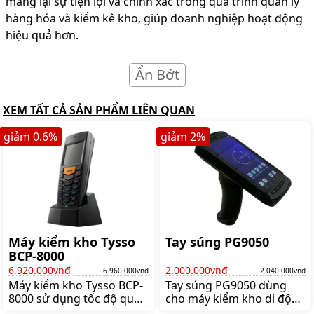
mang lại sự tiện lợi và chính xác trong quá trình quản lý
hàng hóa và kiểm kê kho, giúp doanh nghiệp hoạt động
hiệu quả hơn.
Ẩn Bớt
XEM TẤT CẢ SẢN PHẨM LIÊN QUAN
giảm
0.6
%
giảm
2
%
Máy kiểm kho Tysso
Tay súng PG9050
BCP-8000
6.920.000vnđ
2.000.000vnđ
6.960.000vnđ
2.040.000vnđ
Máy kiểm kho Tysso BCP-
Tay súng PG9050 dùng
8000 sử dụng tốc độ quét
cho máy kiểm kho di động
cực nhanh chỉ với 120
Teki Newland MT90 và