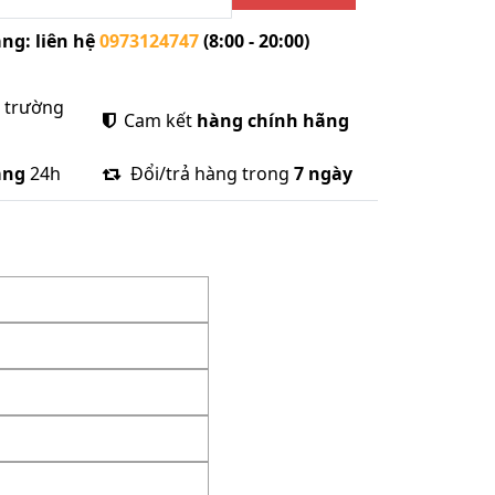
ng: liên hệ
0973124747
(8:00 - 20:00)
ị trường
Cam kết
hàng chính hãng
àng
24h
Đổi/trả hàng trong
7 ngày