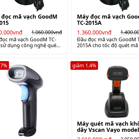
 đọc mã vạch GoodM
Máy đọc mã vạch Go
015
TC-2015A
0.000vnđ
1.360.000vnđ
1.060.000vnđ
1.400.0
đọc mã vạch GoodM TC-
Đầu đọc mã vạch GoodM 
 sử dụng công nghệ quét
2015A cho tốc độ quét mã
aser cho khả năng quét mã
chính xác và nhanh chóng
 chính xác và nhanh hơn,
bằng tia laser giúp kiểm k
 khâu thanh toán cho
hàng hóa hay bán hàng k
.7
%
giảm
1.4
%
h hàng nhanh chóng. Máy
tốn công sức và thời gian
 mã vạch GoodM TC-2015
đọc mã vạch GoodM TC-2
ọn, có dây kết nối với máy
tự động quét mã vạch và c
tính tiện lợi, Giá:1.060.000 đ
kết nối với máy tính để trí
xuất dữ liệu, Giá:1.400.00
Máy quét mã vạch kh
dây Vscan Vayo model
VSB1-433