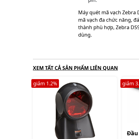
pin.
Máy quét mã vạch Zebra DS
mã vạch đa chức năng, đáp
thành phù hợp, Zebra DS93
dùng.
XEM TẤT CẢ SẢN PHẨM LIÊN QUAN
giảm
1.2
%
giảm
3
Đầu