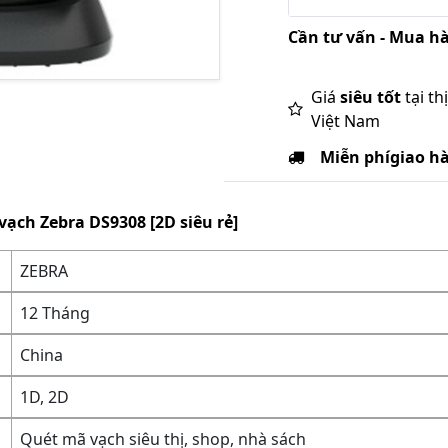
Cần tư vấn - Mua hà
Giá
siêu tốt
tại th
Việt Nam
Miễn phí
giao h
ạch Zebra DS9308 [2D siêu rẻ]
ZEBRA
12 Tháng
China
1D, 2D
Quét mã vạch siêu thị, shop, nhà sách