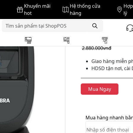
Khuyến mãi
Hệ thống cửa
Hợp 
 mã vạch Zebra DS9308 [2D siêu rẻ]
hot
hàng
lý
GIÁ BÁN :
2.840.000vnđ
2.880.000vnđ
Giao hàng miễn ph
HDSD tận nơi, cài 
Mua Ngay
Mua hàng nhanh bằng