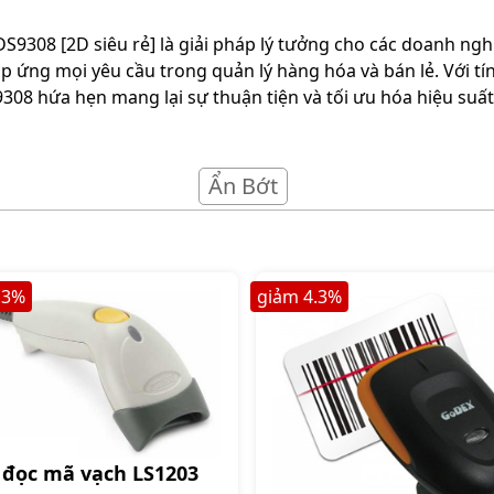
9308 [2D siêu rẻ] là giải pháp lý tưởng cho các doanh nghi
 ứng mọi yêu cầu trong quản lý hàng hóa và bán lẻ. Với tí
08 hứa hẹn mang lại sự thuận tiện và tối ưu hóa hiệu suất
Ẩn Bớt
.3
%
giảm
4.3
%
 đọc mã vạch LS1203