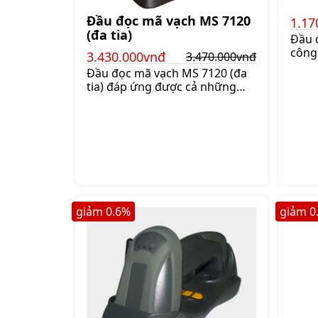
Đầu đọc mã vạch MS 7120
1.17
(đa tia)
Đầu 
công
3.430.000vnđ
3.470.000vnđ
nm c
Đầu đọc mã vạch MS 7120 (đa
1D r
tia) đáp ứng được cả những
quét
thông tin mã vạch rộng hay
LS12
những sản phẩm cồng kềnh.
kê h
Phù hợp sử dụng để bàn cho
Giá:1
phép tính tiền hoặc quản lý sản
phẩm kho, Giá:3.470.000 đ
giảm
0.6
%
giảm
0