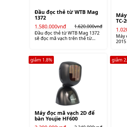
Đầu đọc thẻ từ WTB Mag
Máy
1372
TC-2
1.580.000vnđ
1.620.000vnđ
1.02
Đầu đọc thẻ từ WTB Mag 1372
Máy 
sẽ đọc mã vạch trên thẻ từ
2015
bằng cách quét phần mã vạch
tia l
ra qua đầu đọc, kết quả đọc
vạch
chính xác, Giá:1.620.000 đ
giúp
giảm
1.8
%
giảm
2
khác
quét
nhỏ g
Máy đọc mã vạch 2D để
bàn Youjie HF600