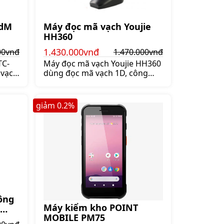
odM
Máy đọc mã vạch Youjie
HH360
1.430.000vnđ
00vnđ
1.470.000vnđ
TC-
Máy đọc mã vạch Youjie HH360
 vạch
dùng đọc mã vạch 1D, công
nghệ đọc laser cho tốc độ quét
ê
mã vạch cực nhanh 300
hông
mã/giây. Đầu đọc mã vạch
giảm
0.2
%
. Máy
Youjie HH360 dùng cho siêu thị,
015A
cửa hàng bán lẻ, nhà kho,
ó thể
Giá:1.470.000 đ
ch
0 đ
ông
Máy kiểm kho POINT
MOBILE PM75