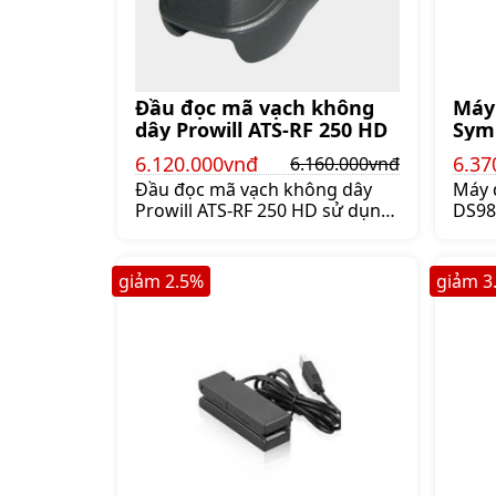
Đầu đọc mã vạch không
Máy
dây Prowill ATS-RF 250 HD
Sym
6.120.000vnđ
6.37
6.160.000vnđ
Đầu đọc mã vạch không dây
Máy 
Prowill ATS-RF 250 HD sử dụng
DS98
pin sạc, đọc được 160.000 lần
đọc 
mã vạch cho mỗi lần sạc,
tính
Giá:6.160.000 đ
tất 
giảm
2.5
%
giảm
3