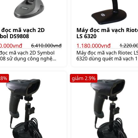
 đọc mã vạch 2D
Máy đọc mã vạch Riot
bol DS9808
LS 6320
0.000vnđ
1.180.000vnđ
6.410.000vnđ
1.220.0
đọc mã vạch 2D Symbol
Máy đọc mã vạch Riotec L
08 sử dụng công nghệ
6320 dùng quét mã vạch 1
mã vạch chụp ảnh tuyến
tốc độ cao và chính xác. R
, có khả năng đọc mã vạch
LS 6320 dùng cho hệ thốn
cả các mã vạch 1D & 2D &
hàng, kiểm kho, Giá:
.8
%
giảm
2.9
%
Postal, Giá:6.410.000 đ