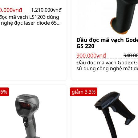
0.000vnđ
1.210.000vnđ
đọc mã vạch LS1203 dùng
 nghệ đọc laser diode 650
ho tốc độ quét mã vạch
ất nhanh 100 dòng
Đầu đọc mã vạch God
/giây. Đầu quét mã vạch
GS 220
03 thường dùng để kiểm
àng hóa, bán hàng,
900.000vnđ
940.0
.210.000 đ
Đầu đọc mã vạch Godex G
sử dụng công nghệ mắt đ
Laser, tốc độ 72 dòng/ giâ
quét mã vạch cực nhanh, v
độ chính xác cao, Gi
.6
%
giảm
3.3
%