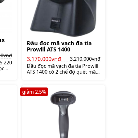
ex
Đầu đọc mã vạch đa tia
Prowill ATS 1400
00vnđ
3.170.000vnđ
3.210.000vnđ
S 220
Đầu đọc mã vạch đa tia Prowill
ọc
ATS 1400 có 2 chế độ quét mã
y giúp
vạch tự động hoặc bấm nút.
ới
Máy quét mã vạch đa tia
á:940.000 đ
Prowill ATS 1400 hỗ trợ quét
giảm
2.5
%
mã vạch đơn tia và đa tia,
Giá:3.210.000 đ