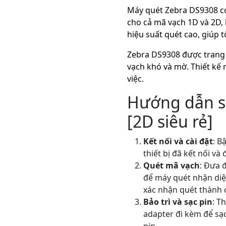
Máy quét Zebra DS9308 có
cho cả mã vạch 1D và 2D, 
hiệu suất quét cao, giúp 
Zebra DS9308 được trang 
vạch khó và mờ. Thiết kế 
việc.
Hướng dẫn s
[2D siêu rẻ]
Kết nối và cài đặt
: B
thiết bị đã kết nối và
Quét mã vạch
: Đưa 
để máy quét nhận diệ
xác nhận quét thành 
Bảo trì và sạc pin
: T
adapter đi kèm để sạc