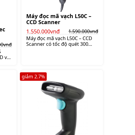
Máy đọc mã vạch L50C –
CCD Scanner
ec
1.550.000vnđ
1.590.000vnđ
Máy đọc mã vạch L50C – CCD
Scanner có tốc độ quét 300
00vnđ
mã/giây. Máy có thiết kế nhỏ
S
gọn và độc đáo mang tới nhiều
D với
thuận tiện khi sử dụng,
iotec
Giá:1.590.000 đ
g bán
1.220.000 đ
giảm
2.7
%