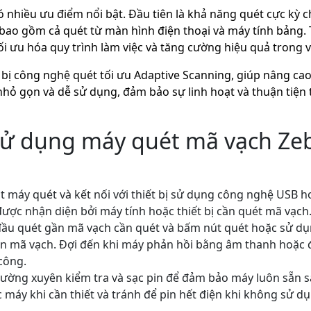
 nhiều ưu điểm nổi bật. Đầu tiên là khả năng quét cực kỳ 
bao gồm cả quét từ màn hình điện thoại và máy tính bảng. 
tối ưu hóa quy trình làm việc và tăng cường hiệu quả trong 
bị công nghệ quét tối ưu Adaptive Scanning, giúp nâng ca
nhỏ gọn và dễ sử dụng, đảm bảo sự linh hoạt và thuận tiện
ử dụng máy quét mã vạch Ze
ật máy quét và kết nối với thiết bị sử dụng công nghệ USB 
 được nhận diện bởi máy tính hoặc thiết bị cần quét mã vạch
đầu quét gần mã vạch cần quét và bấm nút quét hoặc sử dụ
n mã vạch. Đợi đến khi máy phản hồi bằng âm thanh hoặc đ
công.
hường xuyên kiểm tra và sạc pin để đảm bảo máy luôn sẵn 
 máy khi cần thiết và tránh để pin hết điện khi không sử dụ