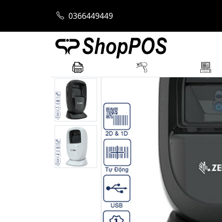
Trang chủ
Máy Quét Mã Vạch
Máy quét
0366449449