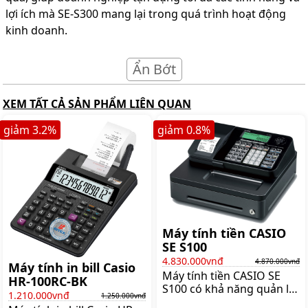
lợi ích mà SE-S300 mang lại trong quá trình hoạt động
kinh doanh.
Ẩn Bớt
XEM TẤT CẢ SẢN PHẨM LIÊN QUAN
giảm
3.2
%
giảm
0.8
%
Máy tính tiền CASIO
SE S100
4.830.000vnđ
4.870.000vnđ
Máy tính in bill Casio
Máy tính tiền CASIO SE
HR-100RC-BK
S100 có khả năng quản lý
1.210.000vnđ
1.250.000vnđ
đến 20 nhóm hàng và 500