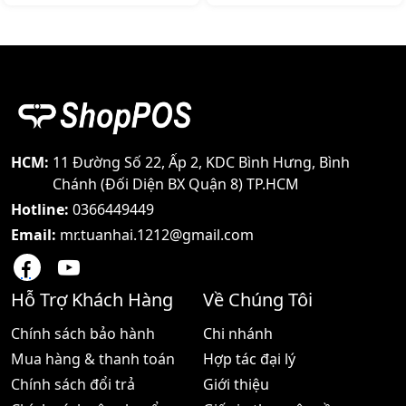
tin sản phẩm Máy tính
rẻ nhất mà vẫn đáp ứng
tiền di động TOPCASH AL-
được các yêu cầu cơ bản
H10 là dòng máy tính tiền
của các mô hình kinh
cầm tay nhỏ gọn như một
doanh
chiếc di động nhưng chức
năng của nó thì không hề
thua kém bất cứ một loại
máy tính tiền thông
thường nào Sử dụng cho
mọi mô hình kinh doanh
HCM:
11 Đường Số 22, Ấp 2, KDC Bình Hưng, Bình
cửa hàng dịch vụ fast
Chánh (Đối Diện BX Quận 8) TP.HCM
food … Máy tính
Hotline:
0366449449
Email:
mr.tuanhai.1212@gmail.com
Hỗ Trợ Khách Hàng
Về Chúng Tôi
Chính sách bảo hành
Chi nhánh
Mua hàng & thanh toán
Hợp tác đại lý
Chính sách đổi trả
Giới thiệu