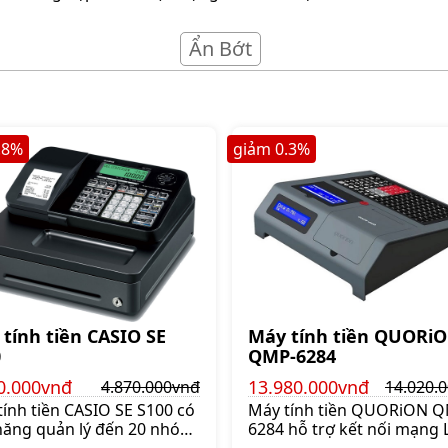
Ẩn Bớt
.8
%
giảm
0.3
%
tính tiền CASIO SE
Máy tính tiền QUORi
0
QMP-6284
0.000vnđ
13.980.000vnđ
4.870.000vnđ
14.020.
ính tiền CASIO SE S100 có
Máy tính tiền QUORiON 
năng quản lý đến 20 nhóm
6284 hỗ trợ kết nối mạng 