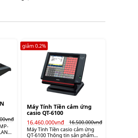
giảm
0.2
%
ON
Máy Tính Tiền cảm ứng
casio QT-6100
000vnđ
16.460.000vnđ
16.500.000vnđ
QMP-
Máy Tính Tiền casio cảm ứng
LAN,
QT-6100 Thông tin sản phẩm