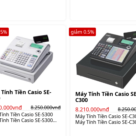
 và 500 mã hàng khác
có 128 phím, tự động cắt g
. Giúp việc quản lý doanh
sử dụng hệ điều hành LIN
tồn kho, lỗ, lãi 1 cách
Giá:14.020.000 đ
nhanh chóng, Giá:4.870.000 đ
.5
%
giảm
0.5
%
Tính Tiền Casio SE-
Máy Tính Tiền Casio SE
0
C300
0.000vnđ
8.250.000vnđ
8.210.000vnđ
8.250.0
Tính Tiền Casio SE-S300
Máy Tính Tiền Casio SE-C3
Tính Tiền Casio SE-S300
Máy Tính Tiền Casio SE-C3
thiết kế với kiểu dáng nhỏ
được thiết kế với kiểu dán
với nhiều tính năng thông
thanh lịch hiện đại phù hợ