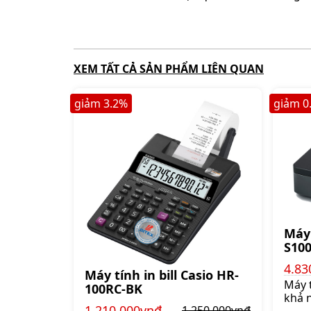
XEM TẤT CẢ SẢN PHẨM LIÊN QUAN
giảm
3.2
%
giảm
0
Máy 
S10
4.83
Máy tính in bill Casio HR-
Máy t
100RC-BK
khả 
1.210.000vnđ
1.250.000vnđ