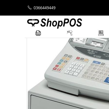
Trang chủ
Máy tính tiền
Máy Tính Tiền
0366449449