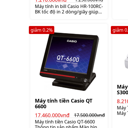
hàng
nhau
Máy tính in bill Casio HR-100RC-
thu, 
BK tốc độ in 2 dòng/giây giúp
thực hiện công việc nhanh
chóng tăng khả năng phục vụ
khách hàng. Máy dùng giấy in
giảm
0.2
%
giảm
0
nhiệt khổ 57 x Ø 38mm,
Giá:1.250.000 đ
Máy 
S30
Máy tính tiền Casio QT
8.21
6600
Máy 
Máy 
17.460.000vnđ
17.500.000vnđ
được 
Máy tính tiền Casio QT-6600
gọn 
Thông tin sản phẩm Màn hình