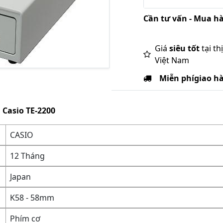
Cần tư vấn - Mua hà
Giá
siêu tốt
tại th
Việt Nam
Miễn phí
giao h
 Casio TE-2200
CASIO
12 Tháng
Japan
K58 - 58mm
Phím cơ