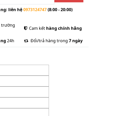
ng: liên hệ
0973124747
(8:00 - 20:00)
ị trường
Cam kết
hàng chính hãng
àng
24h
Đổi/trả hàng trong
7 ngày