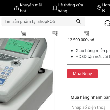
Khuyến mãi
Hệ thống cửa
Hợp 
 Casio TE-2200
hot
hàng
lý
GIÁ BÁN :
12.460.000vnđ
12.500.000vnđ
Giao hàng miễn ph
HDSD tận nơi, cài 
Mua Ngay
Mua hàng nhanh bằng