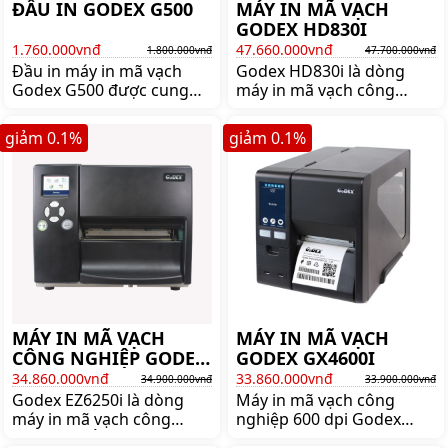
ĐẦU IN GODEX G500
MÁY IN MÃ VẠCH
GODEX HD830I
1.760.000vnđ
47.660.000vnđ
1.800.000vnđ
47.700.000vnđ
Đầu in máy in mã vạch
Godex HD830i là dòng
Godex G500 được cung
máy in mã vạch công
cấp bởi shoppos.vn đảm
nghiệp khổ 8
bảo chính hãng, mới
giảm
0.1
%
giảm
0.1
%
100%. Mua đầu in Godex
G500 chính hãng giá tốt
lên ngay shoppos.vn
MÁY IN MÃ VẠCH
MÁY IN MÃ VẠCH
CÔNG NGHIỆP GODEX
GODEX GX4600I
EZ6250i
34.860.000vnđ
33.860.000vnđ
34.900.000vnđ
33.900.000vnđ
Godex EZ6250i là dòng
Máy in mã vạch công
máy in mã vạch công
nghiệp 600 dpi Godex
nghiệp khổ giấy 168mm
GX4600I chất lượng cực