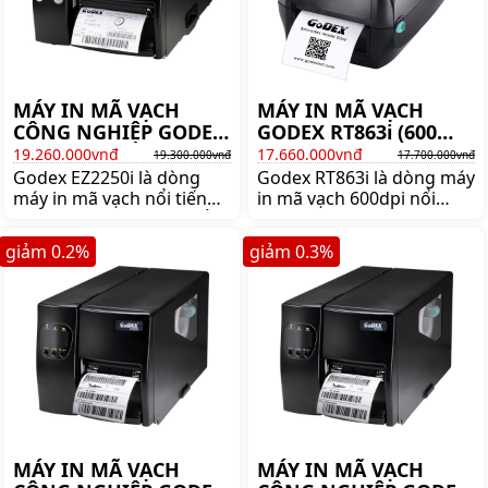
MÁY IN MÃ VẠCH
MÁY IN MÃ VẠCH
CÔNG NGHIỆP GODEX
GODEX RT863i (600
EZ2250i
DPI)
19.260.000vnđ
17.660.000vnđ
19.300.000vnđ
17.700.000vnđ
Godex EZ2250i là dòng
Godex RT863i là dòng máy
máy in mã vạch nổi tiếng
in mã vạch 600dpi nổi
thương hiệu GODEX, nổi
tiếng của thương hiệu
bật với thiết kế thân thiện,
Godex. Mua máy in mã
giảm
0.2
%
giảm
0.3
%
dễ sử dụng và giá cả hợp
vạch Godex RT863i chính
lý. Bảo hành 12 tháng.
hãng giá rẻ lên ngay
shoppos.vn.
MÁY IN MÃ VẠCH
MÁY IN MÃ VẠCH