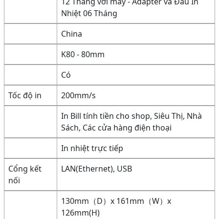
12 Tháng với máy - Adapter và Đầu In
Nhiệt 06 Tháng
China
K80 - 80mm
Có
Tốc độ in
200mm/s
In Bill tính tiền cho shop, Siêu Thị, Nhà
Sách, Các cửa hàng điện thoại
In nhiệt trực tiếp
Cổng kết
LAN(Ethernet), USB
nối
130mm（D）x 161mm（W）x
126mm(H)