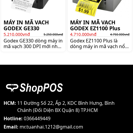
MÁY IN MÃ VACH
MÁY IN MÃ VẠCH
GODEX GE330
GODEX EZ1100 Plus
5.210.000vnđ
4.710.000vnđ
5.250.000vnđ
4.750.000vnđ
Godex GE330 dòng máy in
Godex EZ1100 Plus là
mã vạch 300 DPI mới nhất
dòng máy in mã vạch nổi
của thương hiệu Godex.
tiếng thương hiệu GODEX,
Mua máy in mã vạch
nổi bật với thiết kế thân
Godex GE330 chính hãng
thiện, dễ sử dụng và giá
giá tốt nhất lên ngay
cả hợp lý. Bảo hành 12
shoppos.vn
thán
HCM:
11 Đường Số 22, Ấp 2, KDC Bình Hưng, Bình
Chánh (Đối Diện BX Quận 8) TP.HCM
Hotline:
0366449449
Email:
mr.tuanhai.1212@gmail.com