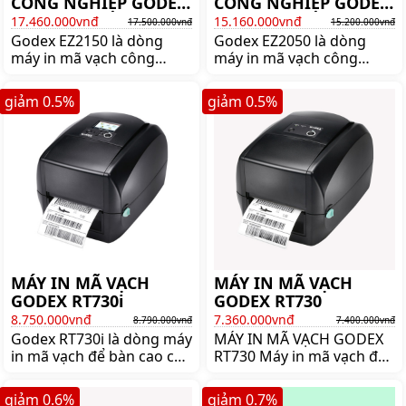
CÔNG NGHIỆP GODEX
CÔNG NGHIỆP GODEX
EZ2150
EZ2050
17.460.000vnđ
15.160.000vnđ
17.500.000vnđ
15.200.000vnđ
Godex EZ2150 là dòng
Godex EZ2050 là dòng
máy in mã vạch công
máy in mã vạch công
nghiệp bền bỉ ổn định
nghiệp nổi tiếng thương
nhất của GODEX. Mua
hiệu Godex. Mua máy in
giảm
0.5
%
giảm
0.5
%
máy in mã vạch công
tem nhãn công nghiệp
nghiệp Godex EZ2150
godex EZ2050 chính hãng
chính hãng giá tốt lên
giá tốt lên ngay
ngay shoppos.vn
shoppos.vn
MÁY IN MÃ VẠCH
MÁY IN MÃ VẠCH
GODEX RT730i
GODEX RT730
8.750.000vnđ
7.360.000vnđ
8.790.000vnđ
7.400.000vnđ
Godex RT730i là dòng máy
MÁY IN MÃ VẠCH GODEX
in mã vạch để bàn cao cấp
RT730 Máy in mã vạch để
của Godex . Mua máy in
bàn ...
mã vạch Godex RT730i
giảm
0.6
%
giảm
0.7
%