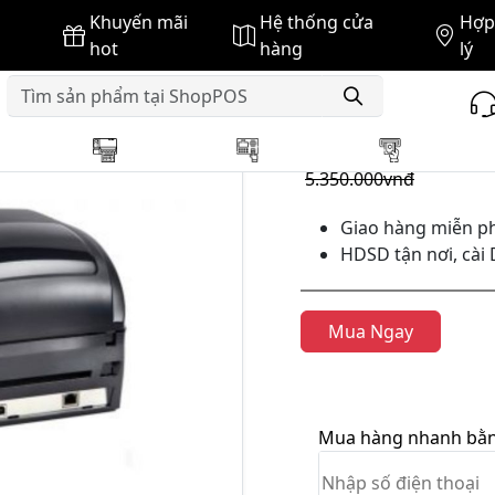
Khuyến mãi
Hệ thống cửa
Hợp 
Vạch Godex
Máy in mã vạch Godex EZ520+ [203DPI Mode
hot
hàng
lý
GIÁ BÁN :
5.310.000vnđ
5.350.000vnđ
Giao hàng miễn ph
HDSD tận nơi, cài 
Mua Ngay
Mua hàng nhanh bằng