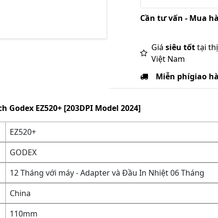
Cần tư vấn - Mua hà
Giá
siêu tốt
tại th
Việt Nam
Miễn phí
giao h
h Godex EZ520+ [203DPI Model 2024]
EZ520+
GODEX
12 Tháng với máy - Adapter và Đầu In Nhiệt 06 Tháng
China
110mm