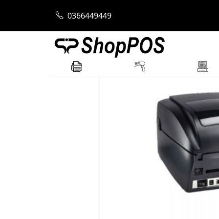
Trang chủ
Máy In Mã Vạch
Máy In Mã 
0366449449