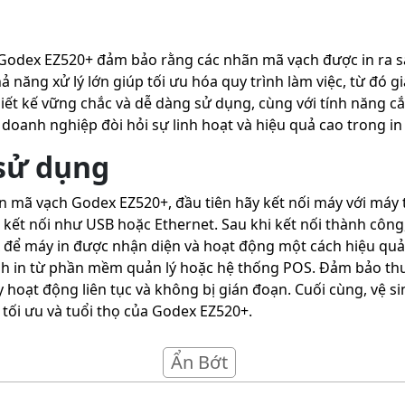
 Godex EZ520+ đảm bảo rằng các nhãn mã vạch được in ra sắc
ả năng xử lý lớn giúp tối ưu hóa quy trình làm việc, từ đó 
hiết kế vững chắc và dễ dàng sử dụng, cùng với tính năng cắ
 doanh nghiệp đòi hỏi sự linh hoạt và hiệu quả cao trong in
sử dụng
 mã vạch Godex EZ520+, đầu tiên hãy kết nối máy với máy tí
kết nối như USB hoặc Ethernet. Sau khi kết nối thành công,
để máy in được nhận diện và hoạt động một cách hiệu quả. 
nh in từ phần mềm quản lý hoặc hệ thống POS. Đảm bảo th
 hoạt động liên tục và không bị gián đoạn. Cuối cùng, vệ s
 tối ưu và tuổi thọ của Godex EZ520+.
Ẩn Bớt