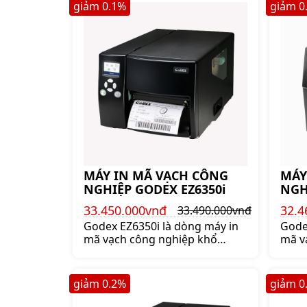
Godex G500 chính hãng giá tốt
giảm
0.1
%
giảm
0
lên ngay shoppos.vn
MÁY IN MÃ VẠCH CÔNG
MÁY
NGHIỆP GODEX EZ6350i
NGH
33.450.000vnđ
32.4
33.490.000vnđ
Godex EZ6350i là dòng máy in
Gode
mã vạch công nghiệp khổ
mã v
168mm 300dpi bền bỉ đáng
tốt n
mua nhất của Godex. Mua máy
Mua 
in mã vạch Godex EZ6350i
nghi
giảm
0.2
%
giảm
0
chính hãng lên ngay
hãng
shoppos.vn