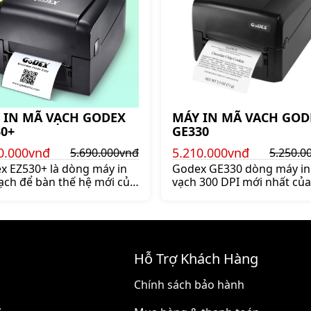
 IN MÃ VẠCH GODEX
MÁY IN MÃ VACH GOD
30+
GE330
0.000vnđ
5.210.000vnđ
5.690.000vnđ
5.250.0
x EZ530+ là dòng máy in
Godex GE330 dòng máy i
ạch để bàn thế hệ mới của
vạch 300 DPI mới nhất của
x, được trang bị đầy đủ
thương hiệu Godex. Mua 
 kết nối. Mua máy in mã
in mã vạch Godex GE330 c
 Godex EZ530+ chính hãng
hãng giá tốt nhất lên ngay
ngay shoppos.vn
shoppos.vn
Hỗ Trợ Khách Hàng
Chính sách bảo hành
,