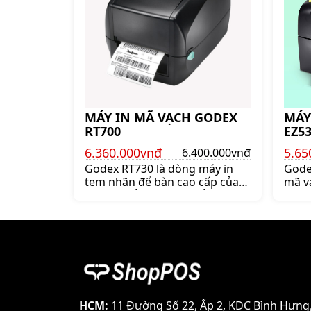
MÁY IN MÃ VẠCH GODEX
MÁY
RT700
EZ5
6.360.000vnđ
5.65
6.400.000vnđ
Godex RT730 là dòng máy in
Gode
tem nhãn để bàn cao cấp của
mã v
Godex, nổi bật bởi sự ổn định
Gode
và hiệu năng cao. Mua máy in
cổng
mã vạch Godex RT730 giá tốt
vạch
lên ngay shoppos.vn
lên 
HCM:
11 Đường Số 22, Ấp 2, KDC Bình Hưng