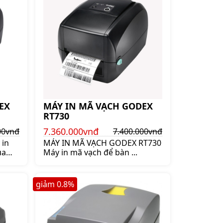
EX
MÁY IN MÃ VẠCH GODEX
RT730
7.360.000vnđ
00vnđ
7.400.000vnđ
 in
MÁY IN MÃ VẠCH GODEX RT730
ủa
Máy in mã vạch để bàn ...
ch
giá
giảm
0.8
%