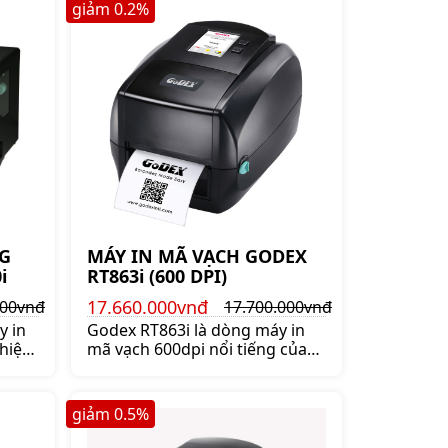
nh
Mua máy in Godex GX4600I
giảm
0.2
%
chính hãng lên ngay shoppos.
G
MÁY IN MÃ VẠCH GODEX
i
RT863i (600 DPI)
17.660.000vnđ
000vnđ
17.700.000vnđ
y in
Godex RT863i là dòng máy in
hiệu
mã vạch 600dpi nổi tiếng của
ế
thương hiệu Godex. Mua máy
giá
in mã vạch Godex RT863i chính
ng.
hãng giá rẻ lên ngay
giảm
0.5
%
shoppos.vn.