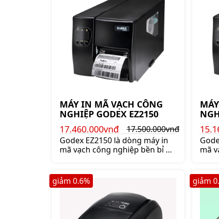
MÁY IN MÃ VẠCH CÔNG
MÁY
NGHIỆP GODEX EZ2150
NGH
17.460.000vnđ
15.1
17.500.000vnđ
Godex EZ2150 là dòng máy in
Gode
mã vạch công nghiệp bền bỉ ổn
mã v
định nhất của GODEX. Mua
thươ
máy in mã vạch công nghiệp
in t
Godex EZ2150 chính hãng giá
gode
giảm
0.6
%
giảm
0
tốt lên ngay shoppos.vn
tốt 