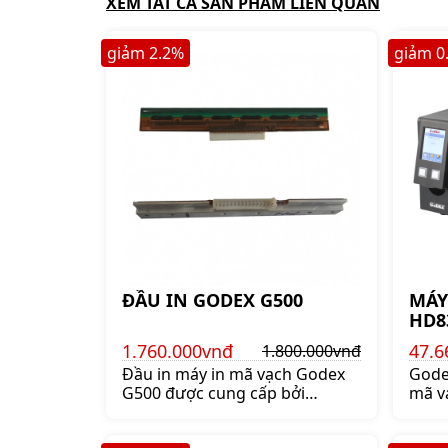
XEM TẤT CẢ SẢN PHẨM LIÊN QUAN
giảm
2.2
%
giảm
0
ĐẦU IN GODEX G500
MÁY
HD8
1.760.000vnđ
47.6
1.800.000vnđ
Đầu in máy in mã vạch Godex
Gode
G500 được cung cấp bởi
mã v
shoppos.vn đảm bảo chính
hãng, mới 100%. Mua đầu in