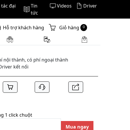
tác đại
Tin
Videos
Driver
l 2024]
tức
0
Hỗ trợ khách hàng
Giỏ hàng
í nội thành, có phí ngoại thành
Driver kết nối
 1 click chuột
Mua ngay