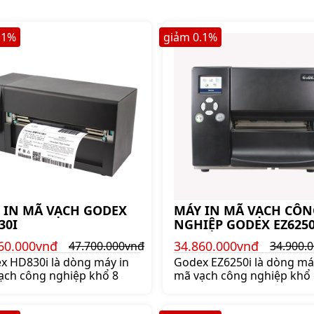
.1
%
giảm
0.1
%
 IN MÃ VẠCH GODEX
MÁY IN MÃ VẠCH CÔN
30I
NGHIỆP GODEX EZ6250
60.000vnđ
34.860.000vnđ
47.700.000vnđ
34.900.
x HD830i là dòng máy in
Godex EZ6250i là dòng má
ạch công nghiệp khổ 8
mã vạch công nghiệp khổ 
168mm bền bỉ nhất của G
Mua máy in mã vạch công