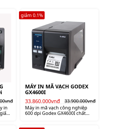
giảm
0.1
%
G
MÁY IN MÃ VẠCH GODEX
i
GX4600I
33.860.000vnđ
000vnđ
33.900.000vnđ
y in
Máy in mã vạch công nghiệp
giấy
600 dpi Godex GX4600I chất
odex.
lượng cực tốt giá cực rẻ, phù
hợp với mọi doanh nghiệp.