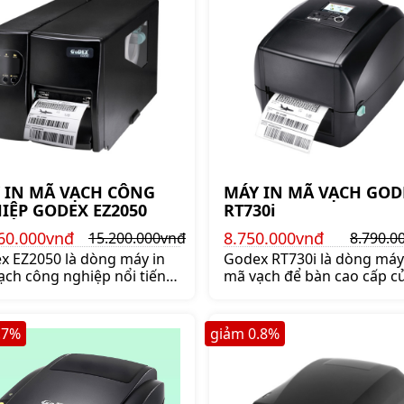
 IN MÃ VẠCH CÔNG
MÁY IN MÃ VẠCH GOD
IỆP GODEX EZ2050
RT730i
60.000vnđ
8.750.000vnđ
15.200.000vnđ
8.790.0
x EZ2050 là dòng máy in
Godex RT730i là dòng máy
ạch công nghiệp nổi tiếng
mã vạch để bàn cao cấp c
ng hiệu Godex. Mua máy
Godex . Mua máy in mã vạ
em nhãn công nghiệp
Godex RT730i chính hãng 
x EZ2050 chính hãng giá
tốt lên ngay shoppos.vn
.7
%
giảm
0.8
%
lên ngay shoppos.vn