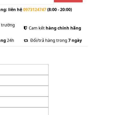
ng: liên hệ
0973124747
(8:00 - 20:00)
ị trường
Cam kết
hàng chính hãng
àng
24h
Đổi/trả hàng trong
7 ngày