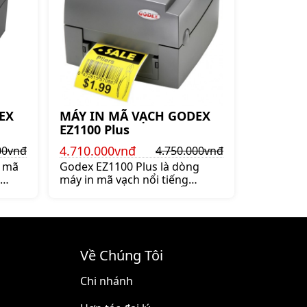
EX
MÁY IN MÃ VẠCH GODEX
EZ1100 Plus
4.710.000vnđ
00vnđ
4.750.000vnđ
n mã
Godex EZ1100 Plus là dòng
máy in mã vạch nổi tiếng
máy
thương hiệu GODEX, nổi bật
hính
với thiết kế thân thiện, dễ sử
dụng và giá cả hợp lý. Bảo hành
12 thán
Về Chúng Tôi
Chi nhánh