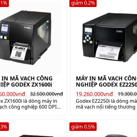
nghiệp Godex EZ6250i chí
.1
%
giảm
0.2
%
hãng lên ngay shoppos.vn
 IN MÃ VẠCH CÔNG
MÁY IN MÃ VẠCH CÔN
IỆP GODEX ZX1600i
NGHIỆP GODEX EZ2250
60.000vnđ
19.260.000vnđ
32.500.000vnđ
19.300.
x ZX1600i là dòng máy in
Godex EZ2250i là dòng má
ạch công nghiệp 600 DPI
mã vạch nổi tiếng thương 
hất thị trường của Godex.
GODEX, nổi bật với thiết k
máy in mã vạch công
thân thiện, dễ sử dụng và 
ệp godex ZX1600i chính
cả hợp lý. Bảo hành 12 thá
.3
%
giảm
0.5
%
 lên ngay shopposvn