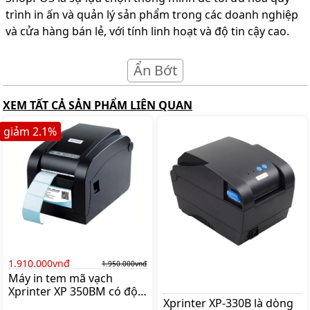
trình in ấn và quản lý sản phẩm trong các doanh nghiệp
và cửa hàng bán lẻ, với tính linh hoạt và độ tin cậy cao.
Ẩn Bớt
XEM TẤT CẢ SẢN PHẨM LIÊN QUAN
giảm
2.1
%
1.910.000vnđ
1.950.000vnđ
Máy in tem mã vạch
Xprinter XP 350BM có độ
Xprinter XP-330B là dòng
phân giải 203 dpi cho tốc