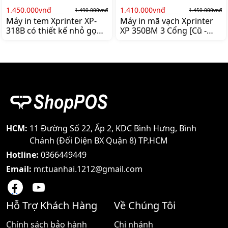
1.450.000vnđ
1.410.000vnđ
1.490.000vnđ
1.450.000vnđ
Máy in tem Xprinter XP-
Máy in mã vạch Xprinter
318B có thiết kế nhỏ gọn
XP 350BM 3 Cổng [Cũ -
với kích thước
Demo] Hàng mới 95 - 99%
212×140×144mm khối
với máy 100% với đầu in
lượng 0 94kg Bạn có thể
nhiệt - chúng tôi đã thay
dễ dàng di chuyển hoặc
thế đầu in nhiệt mới cho
đặc chiếc máy in mã vạch
máy Đây là các máy đổi
này ở bất cứ đâu trên bàn
bảo hành lỗi thanh nhiệt
làm việc quầy tính tiền mà
được hãng thay thế mới
không chiếm quá nhiều
Máy in mã vạch Xprinter
diện tích Xprinter XP-318B
XP 350BM Kết nối 3 cổng
có thiết kế cửa ra giấy
Chuyên phần mềm trà
HCM:
11 Đường Số 22, Ấp 2, KDC Bình Hưng, Bình
nằm ở phía trên giúp bạn
sữa ocha NowPOS
Chánh (Đối Diện BX Quận 8) TP.HCM
thao tác lấy
FoodyPOS hay Cukcuk và
Hotline:
0366449449
Email:
mr.tuanhai.1212@gmail.com
Hỗ Trợ Khách Hàng
Về Chúng Tôi
Chính sách bảo hành
Chi nhánh