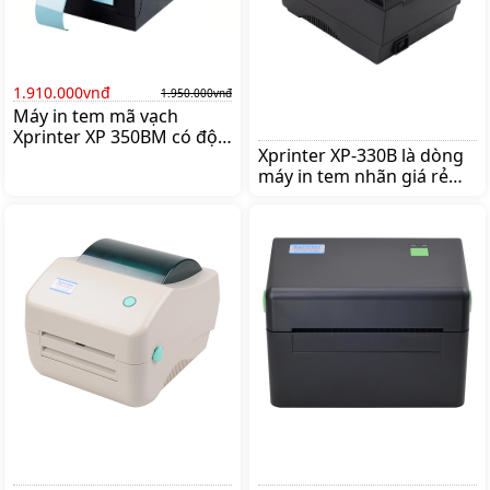
1.910.000vnđ
1.950.000vnđ
Máy in tem mã vạch
Xprinter XP 350BM có độ
Xprinter XP-330B là dòng
phân giải 203 dpi cho tốc
máy in tem nhãn giá rẻ
độ in tối thiểu là 50.8
hoạt động ổn định nhất
mm/s, tối đa là 152 mm/s,
của XPRINTER nhằm đáp
Giá:1.950.000 đ
ứng các mô hình kinh
doanh vừa và nhỏ để tiết
kiệm chi phí đầu tư