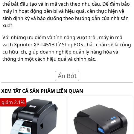
thể bắt đầu tạo và in mã vạch theo nhu cầu. Để đảm bảo
máy in hoạt động bền bỉ và hiệu quả, cần thực hiện vệ
sinh định kỳ và bảo dưỡng theo hướng dẫn của nhà sản
xuất.
Với những ưu điểm và tính năng vượt trội, máy in mã
vạch Xprinter XP-T451B từ ShopPOS chắc chắn sẽ là công
cụ hữu ích, giúp doanh nghiệp quản lý hàng hóa và
thông tin một cách hiệu quả và chính xác.
Ẩn Bớt
XEM TẤT CẢ SẢN PHẨM LIÊN QUAN
giảm
2.1
%