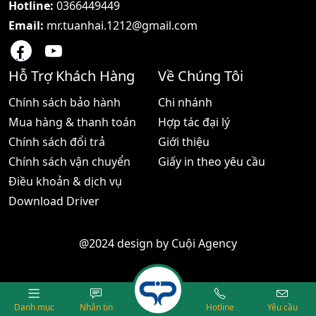
Hotline:
0366449449
Email:
mr.tuanhai.1212@gmail.com
Hỗ Trợ Khách Hàng
Về Chúng Tôi
Chính sách bảo hành
Chi nhánh
Mua hàng & thanh toán
Hợp tác đại lý
Chính sách đổi trả
Giới thiệu
Chính sách vận chuyển
Giấy in theo yêu cầu
Điều khoản & dịch vụ
Download Driver
@2024 design by
Cuội Agency
Danh mục
Nhắn tin
Hotline
Yêu cầu