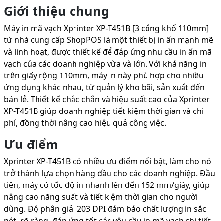
Giới thiệu chung
Máy in mã vạch Xprinter XP-T451B [3 cổng khổ 110mm]
từ nhà cung cấp ShopPOS là một thiết bị in ấn mạnh mẽ
và linh hoạt, được thiết kế để đáp ứng nhu cầu in ấn mã
vạch của các doanh nghiệp vừa và lớn. Với khả năng in
trên giấy rộng 110mm, máy in này phù hợp cho nhiều
ứng dụng khác nhau, từ quản lý kho bãi, sản xuất đến
bán lẻ. Thiết kế chắc chắn và hiệu suất cao của Xprinter
XP-T451B giúp doanh nghiệp tiết kiệm thời gian và chi
phí, đồng thời nâng cao hiệu quả công việc.
Ưu điểm
Xprinter XP-T451B có nhiều ưu điểm nổi bật, làm cho nó
trở thành lựa chọn hàng đầu cho các doanh nghiệp. Đầu
tiên, máy có tốc độ in nhanh lên đến 152 mm/giây, giúp
nâng cao năng suất và tiết kiệm thời gian cho người
dùng. Độ phân giải 203 DPI đảm bảo chất lượng in sắc
nét, rõ ràng, đáp ứng tốt các yêu cầu in mã vạch chi tiết.