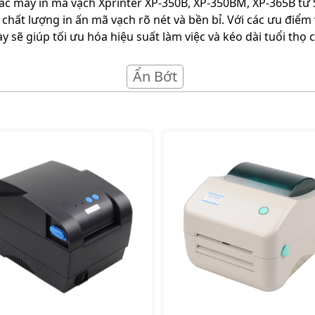
 các máy in mã vạch Xprinter XP-350B, XP-350BM, XP-365B t
chất lượng in ấn mã vạch rõ nét và bền bỉ. Với các ưu điể
y sẽ giúp tối ưu hóa hiệu suất làm việc và kéo dài tuổi thọ 
Ẩn Bớt