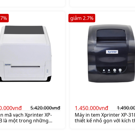
 rồi với những shop lượng
lên đến 100 hay hơn 100
 ngày nếu làm thủ công in
 giấy A5 rồi dán băng keo
.7
%
giảm
2.7
%
hì tốn thời gian quá hiện
trên
0.000vnđ
1.450.000vnđ
5.420.000vnđ
1.490.0
in mã vạch Xprinter XP-
Máy in tem Xprinter XP-31
B là một trong những
thiết kế nhỏ gọn với kích 
 máy mới của Xprinter
212×140×144mm khối lượ
 năm 2022 với thiết kế
94kg Bạn có thể dễ dàng d