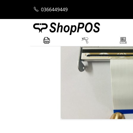
Trang chủ
Máy In Mã Vạch
Máy In Mã V
0366449449