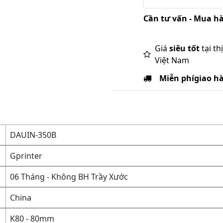
Cần tư vấn - Mua hà
Giá
siêu tốt
tại th
Việt Nam
Miễn phí
giao h
DAUIN-350B
Gprinter
06 Tháng - Không BH Trầy Xước
China
K80 - 80mm