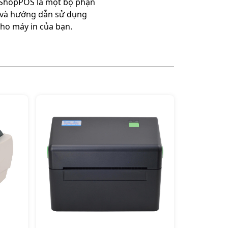
ừ ShopPOS là một bộ phận
m và hướng dẫn sử dụng
cho máy in của bạn.