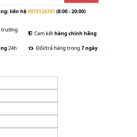
ng: liên hệ
0973124747
(8:00 - 20:00)
ị trường
Cam kết
hàng chính hãng
àng
24h
Đổi/trả hàng trong
7 ngày