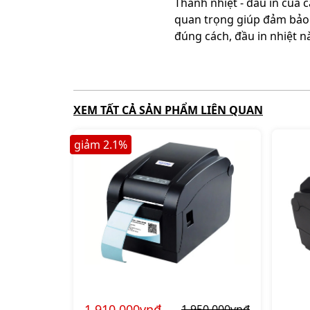
Thanh nhiệt - đầu in của
quan trọng giúp đảm bảo 
đúng cách, đầu in nhiệt nà
XEM TẤT CẢ SẢN PHẨM LIÊN QUAN
giảm
2.1
%
1.910.000vnđ
1.950.000vnđ