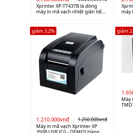
Xprinter XP-TT437B là dòng
Xpri
máy in mã vạch nhiệt gián tiếp
máy 
có độ phân giải 300 DPI rẻ nhất
kết 
thị trường. Mua máy Xprinter
hãng
XP-TT437B chính hãng lên ngay
mã v
giảm
3.2
%
giảm
2
shoppos.vn
hãng
1.65
Máy 
TMDT 
Laza
nay 
1.210.000vnđ
1.250.000vnđ
và i
Máy in mã vạch Xprinter XP
tran
350B USB [Cũ - DEMO] Hàng