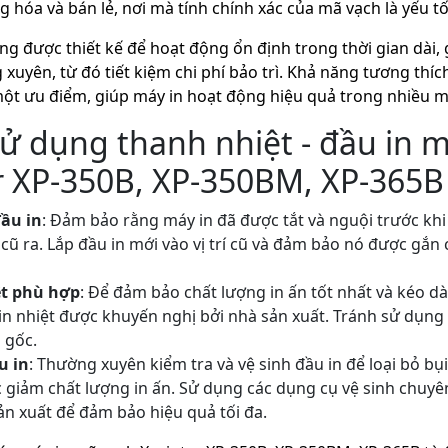
 hóa và bán lẻ, nơi mà tính chính xác của mã vạch là yếu tố
ng được thiết kế để hoạt động ổn định trong thời gian dài, 
 xuyên, từ đó tiết kiệm chi phí bảo trì. Khả năng tương thích 
một ưu điểm, giúp máy in hoạt động hiệu quả trong nhiều 
 dụng thanh nhiệt - đầu in m
r XP-350B, XP-350BM, XP-365B
đầu in
: Đảm bảo rằng máy in đã được tắt và nguội trước khi
 cũ ra. Lắp đầu in mới vào vị trí cũ và đảm bảo nó được gắn 
ệt phù hợp
: Để đảm bảo chất lượng in ấn tốt nhất và kéo dài
 in nhiệt được khuyến nghị bởi nhà sản xuất. Tránh sử dụng
 gốc.
u in
: Thường xuyên kiểm tra và vệ sinh đầu in để loại bỏ bụi
 giảm chất lượng in ấn. Sử dụng các dụng cụ vệ sinh chuyê
n xuất để đảm bảo hiệu quả tối đa.