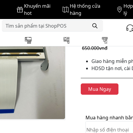
Khuyến mãi
Hệ thống cửa
Hợp 
ạch X-printer
hot
hàng
lý
GIÁ BÁN :
610.000vnđ
650.000vnđ
Giao hàng miễn ph
HDSD tận nơi, cài 
Mua Ngay
Mua hàng nhanh bằng