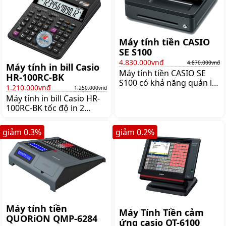
Máy tính tiền CASIO
SE S100
4.830.000vnđ
4.870.000vnđ
Máy tính in bill Casio
Máy tính tiền CASIO SE
HR-100RC-BK
S100 có khả năng quản lý
1.210.000vnđ
1.250.000vnđ
đến 20 nhóm hàng và 500
Máy tính in bill Casio HR-
mã hàng khác nhau. Giúp
100RC-BK tốc độ in 2
việc quản lý doanh thu,
dòng/giây giúp thực hiện
tồn kho, lỗ, lãi 1 cách
công việc nhanh chóng
nhanh chóng,
giảm
0.3
%
giảm
0.2
%
tăng khả năng phục vụ
Giá:4.870.000 đ
khách hàng. Máy dùng
giấy in nhiệt khổ 57 x Ø
38mm, Giá:1.250.000 đ
Máy tính tiền
Máy Tính Tiền cảm
QUORiON QMP-6284
ứng casio QT-6100